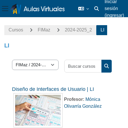
Iniciar
sesión
Activar o desact
Pánel lateral
(ingresar)
Saltar al contenido principal
Cursos
FIMaz
2024-2025_2
LI
LI
Buscar curs
Categorías
Buscar cur
Diseño de Interfaces de Usuario | LI
Profesor:
Mónica
Olivarría González