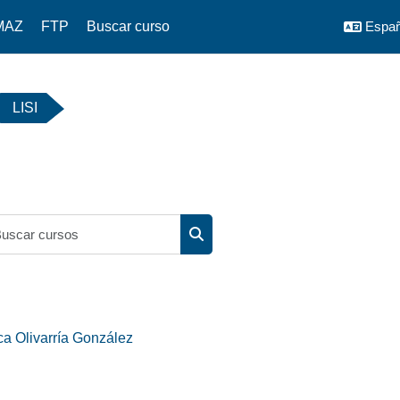
MAZ
FTP
Buscar curso
Españ
LISI
Buscar cursos
Buscar cursos
a Olivarría González