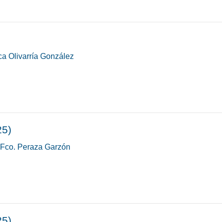
a Olivarría González
25)
 Fco. Peraza Garzón
25)