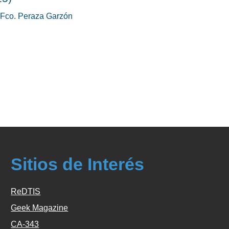
 Fco. Peraza Garzón
Sitios de Interés
ReDTIS
Geek Magazine
CA-343